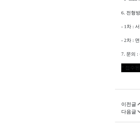
6.
전형
- 1
차
:
서
- 2
차
:
면
7.
문의
:
*
접수된
이전글
다음글