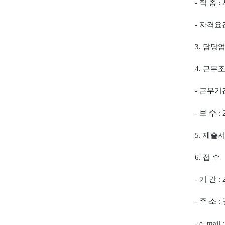
-
직 종
:
-
자격요
3.
담당
4.
근무
-
근무기
-
보 수
:
5.
제출
6.
접 수
-
기 간
:
-
주 소
:
- e
–
mail 