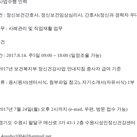
사업수행 인력
건
:
정신보건간호사
,
정신보건임상심리사
,
간호사
(
정신과 경력자 우
업무
:
사례관리 및 직업재활 업무
조건
간
: 2017.8.14.
주
5
일
09:00 ~ 18:00 (
일정조율 가능
)
 2017
년 보건복지부 정신건강사업 안내지침 종사자 급여 기준
서류
:
응시원서
(
센터서식
,
첨부파일 참고
),
자기소개서
(
자유서식
) 1
부
 2017
년
7
월
24
일
(
월
)
오후
2
시까지
(e-mail,
우편
,
방문 접수 가능
)
경기도 수원시 팔달구 매산로
3
가
43-1 2
층 수원시성인정신건강센터
: 4usuho1004@hanmail.net