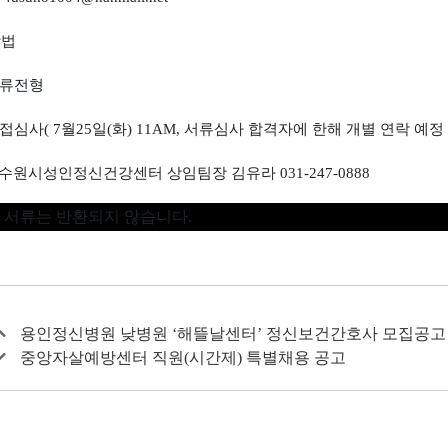
방법
류전형
접심사
( 7
월
25
일
(
화
) 11AM,
서류심사 합격자에 한해 개별 연락 예정
수원시성인정신건강센터 상임팀장 김유라
031-247-0888
 서류는 반환되지 않습니다
.
용인정신병원 낮병원 ‘해뜰날센터’ 정신보건간호사 모집공고
중앙자살예방센터 직원(시간제) 특별채용 공고