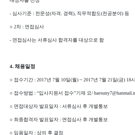
대상자를 선정
-
심사기준
:
전문성
(
자격
.
경력
),
직무적합도
(
전공분야
)
등
○
2
차
:
면접심사
-
면접심사는 서류심사 합격자를 대상으로 함
4.
채용일정
○
접수기간
: 2017
년
7
월
10
일
(
월
) ~ 2017
년
7
월
21
일
(
금
) 18
○
접수방법
: “
입사지원서 접수
”
기재 요
/ haesuny7@hanmail.n
○
면접대상자 발표일자
:
서류심사 후 개별통보
○
최종합격자 발표일자
:
면접심사 후 개별통보
○
임용일자
:
상의 후 결정