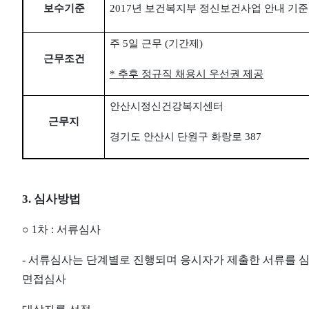
보수기준
2017
년 보건복지부 정신보건사업 안내 기준
주
5
일 근무
(
기간제
)
근무조건
*
추후 정규직 채용시 우선권 제공
안산시정신건강복지센터
근무지
경기도 안산시 단원구 화랑로
387
3.
심사방법
○
1
차
:
서류심사
-
서류심사는 단계별로 진행되며 응시자가 제출한 서류를 
면접심사