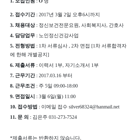
1.
모집인원
:
O
명
2.
접수기간
: 2017
년
3
월
2
일 오후
6
시까지
3.
채용대상
:
정신보건전문요원
,
사회복지사
,
간호사
4.
담당업무
:
노인정신건강사업
5.
전형방법
: 1
차 서류심사
, 2
차 면접
[1
차 서류합격자
에 한해 개별공지
]
6.
제출서류
:
이력서
1
부
,
자기소개서
1
부
7.
근무기간
: 2017.03.16
부터
8.
근무조건
:
주
5
일
09:00-18:00
9.
면접일시
: 3
월
6
일
(
월
) 11:00
10.
접수방법
:
이메일 접수
silver68324@hanmail.net
11.
문 의
:
김은주
031-273-7524
*
제출서류는 반환하지 않습니다
.