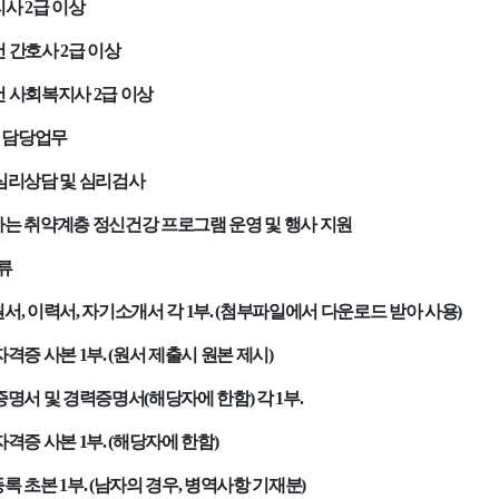
리사
2
급 이상
건 간호사
2
급 이상
건 사회복지사
2
급 이상
 담당업무
심리상담 및 심리검사
는 취약계층 정신건강 프로그램 운영 및 행사 지원
류
원서
,
이력서
,
자기소개서 각
1
부
. (
첨부파일에서 다운로드 받아 사용
)
자격증 사본
1
부
. (
원서 제출시 원본 제시
)
증명서 및 경력증명서
(
해당자에 한함
)
각
1
부
.
자격증 사본
1
부
. (
해당자에 한함
)
등록 초본
1
부
. (
남자의 경우
,
병역사항 기재분
)