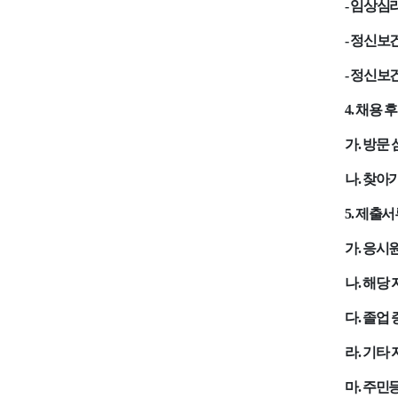
-
임상심
-
정신보
-
정신보
4.
채용 후
가
.
방문 
나
.
찾아가
5.
제출서
가
.
응시
나
.
해당 
다
.
졸업 
라
.
기타 
마
.
주민