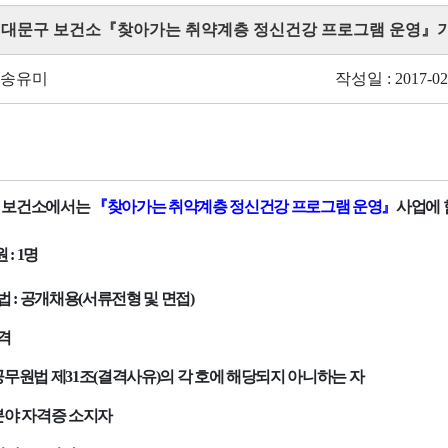
 서대문구 보건소『찾아가는 취약계층 정신건강 프로그램 운영』
 송유미
작성일 : 2017-02
 보건소에서는
『
찾아가는 취약계층 정신건강 프로그램 운영
』
사업에 
원
: 1
명
법
:
공개채용
(
서류전형 및 면접
)
격
무원법 제
31
조
(
결격사유
)
의 각 호에 해당되지 아니하는 자
야 자격증 소지자