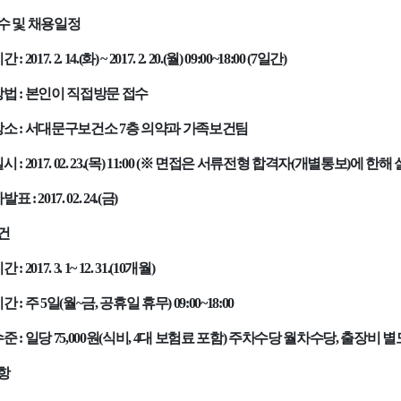
수 및 채용일정
기간
: 2017. 2. 14.(
화
) ~ 2017. 2. 20.(
월
) 09:00~18:00 (7
일간
)
방법
:
본인이 직접방문 접수
장소
:
서대문구보건소
7
층 의약과 가족보건팀
일시
: 2017. 02. 23.(
목
) 11:00 (
※
면접은 서류전형 합격자
(
개별통보
)
에 한해 
자발표
: 2017. 02. 24.(
금
)
건
기간
: 2017. 3. 1~ 12. 31.(10
개월
)
시간
:
주
5
일
(
월
~
금
,
공휴일 휴무
) 09:00~18:00
수준
:
일당
75,000
원
(
식비
, 4
대 보험료 포함
)
주차수당 월차수당
,
출장비 별
항