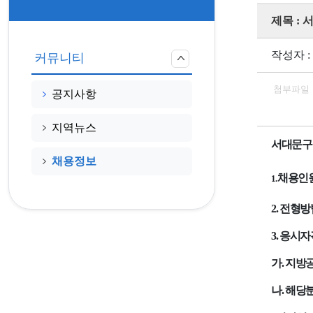
제목 :
작성자 :
커뮤니티
첨부파일
공지사항
지역뉴스
서대문구
채용정보
채용인
1.
2.
전형방
3.
응시자
가
.
지방공
나
.
해당분