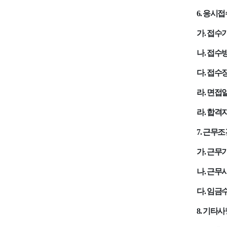
6.
응시접
가
.
접수
나
.
접수
다
.
접수
라
.
면접
라
.
합격
7.
근무조
가
.
근무
나
.
근무
다
.
임금
8.
기타사