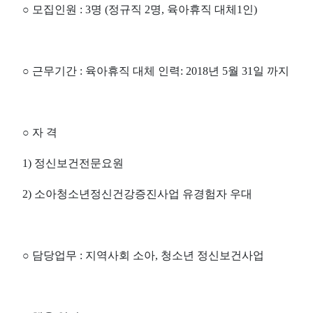
○
모집인원
: 3
명
(
정규직
2
명
,
육아휴직 대체
1
인
)
○
근무기간
:
육아휴직 대체 인력
: 2018
년
5
월
31
일 까지
○
자 격
1)
정신보건전문요원
2)
소아청소년정신건강증진사업 유경험자 우대
○
담당업무
:
지역사회 소아
,
청소년 정신보건사업