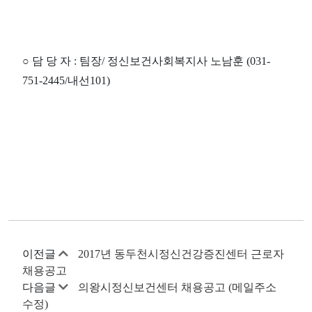
○
담 당 자
:
팀장
/
정신보건사회복지사 노남훈
(031-
751-2445/
내선
101)
이전글
2017년 동두천시정신건강증진센터 근로자
채용공고
다음글
의왕시정신보건센터 채용공고 (메일주소
수정)