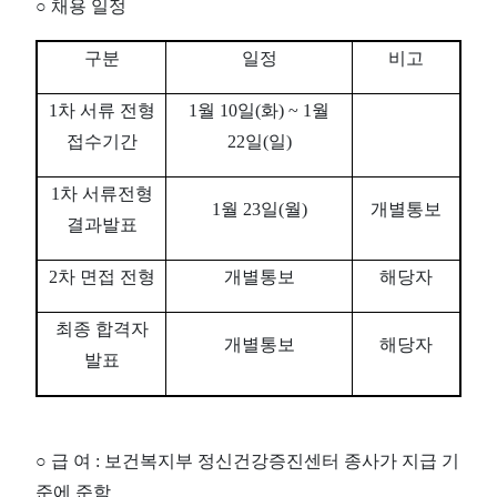
○
채용 일정
구분
일정
비고
1
차 서류 전형
1
월
10
일
(
화
) ~ 1
월
접수기간
22
일
(
일
)
1
차 서류전형
1
월
23
일
(
월
)
개별통보
결과발표
2
차 면접 전형
개별통보
해당자
최종 합격자
개별통보
해당자
발표
○
급 여
:
보건복지부 정신건강증진센터 종사가 지급 기
준에 준함