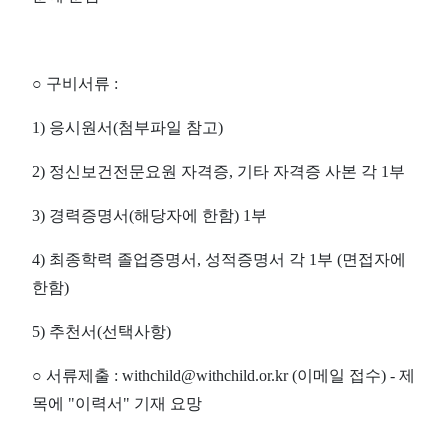
○
구비서류
:
1)
응시원서
(
첨부파일 참고
)
2)
정신보건전문요원 자격증
,
기타 자격증 사본 각
1
부
3)
경력증명서
(
해당자에 한함
) 1
부
4)
최종학력 졸업증명서
,
성적증명서 각
1
부
(
면접자에
한함
)
5)
추천서
(
선택사항
)
○
서류제출
: withchild@withchild.or.kr (
이메일 접수
) -
제
목에
"
이력서
"
기재 요망