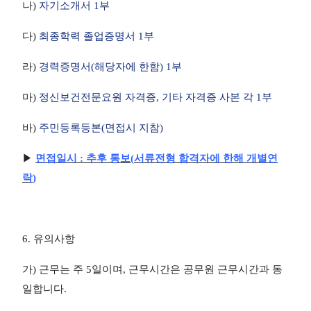
나
)
자기소개서
1
부
다
)
최종학력 졸업증명서
1
부
라
)
경력증명서
(
해당자에 한함
) 1
부
마
)
정신보건전문요원 자격증
,
기타 자격증 사본 각
1
부
바
)
주민등록등본
(
면접시 지참
)
▶
면접일시
:
추후 통보
(
서류전형 합격자에 한해 개별연
락
)
6.
유의사항
가
)
근무는 주
5
일이며
,
근무시간은 공무원 근무시간과 동
일합니다
.