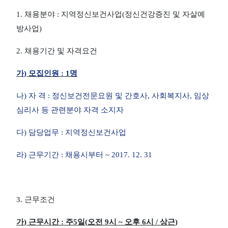
1.
채용분야
:
지역정신보건사업
(
정신건강증진 및 자살예
방사업
)
2.
채용기간 및 자격요건
가
)
모집인원
: 1
명
나
)
자 격
:
정신보건전문요원 및 간호사
,
사회복지사
,
임상
심리사 등 관련분야 자격 소지자
다
)
담당업무
:
지역정신보건사업
라
)
근무기간
:
채용시부터
~ 2017. 12. 31
3.
근무조건
가
)
근무시간
:
주
5
일
(
오전
9
시
~
오후
6
시
/
상근
)