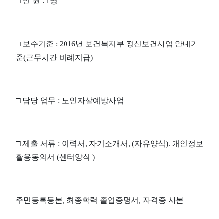
□
인 원
: 1
명
□
보수기준
: 2016
년 보건복지부 정신보건사업 안내기
준
(
근무시간 비례지급
)
□
담당 업무
:
노인자살예방사업
□
제출 서류
:
이력서
,
자기소개서
, (
자유양식
).
개인정보
활용동의서
(
센터양식
)
주민등록등본
,
최종학력 졸업증명서
,
자격증 사본