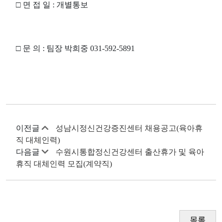
□
면 접 일
:
개별통보
□
문 의
:
팀장 박희중
031-592-5891
이전글
성남시정신건강증진센터 채용공고(육아휴
직 대체인력)
다음글
수원시통합정신건강센터 출산휴가 및 육아
휴직 대체인력 모집(계약직)
목록