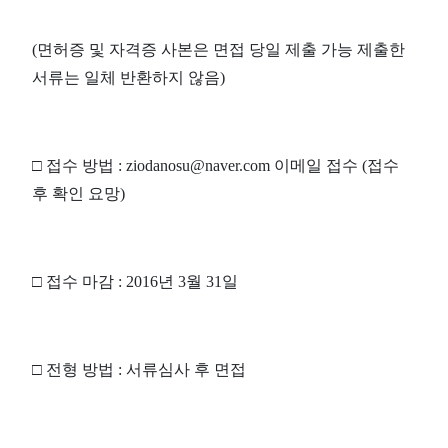
(
면허증 및 자격증 사본은 면접 당일 제출 가능 제출한
서류는 일체 반환하지 않음
)
□
접수 방법
: ziodanosu@naver.com
이메일 접수
(
접수
후 확인 요망
)
□
접수 마감
: 2016
년
3
월
31
일
□
전형 방법
:
서류심사 후 면접