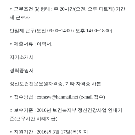
○
근무조건 및 형태
:
주
20
시간
(
오전
,
오후 파트제
)
기간
제 근로자
반일제 근무
(
오전
09:00~14:00 /
오후
14:00~18:00)
○
제출서류
:
이력서
,
자기소개서
경력증명서
정신보건전문요원자격증
,
기타 자격증 사본
○
접수방법
: extrasw@hanmail.net (e-mail
접수
)
○
보수기준
: 2016
년 보건복지부 정신건강사업 안내기
준
(
근무시간 비례지급
)
○
지원기간
: 2016
년
3
월
17
일
(
목
)
까지