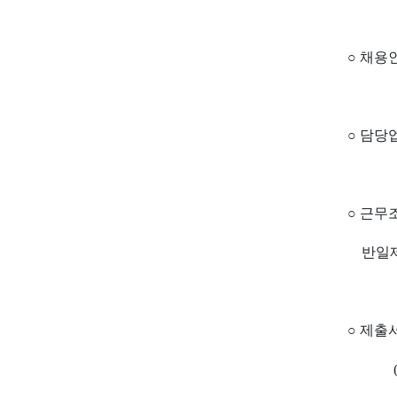
○ 채용인
○ 담당
○
근무조
반일제 근무
○ 제출
(제출