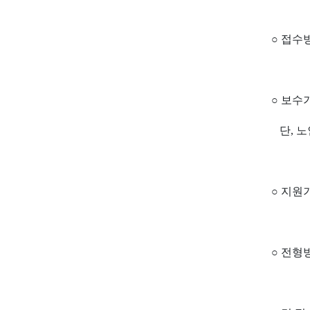
○ 접수
○ 보수
단, 노
○ 지원기
○ 전형