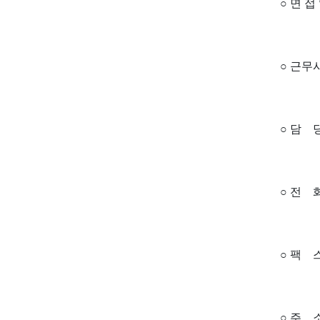
○ 면 
○ 근무시
○ 담 
○ 전 화 :
○ 팩 스 :
○ 주 소