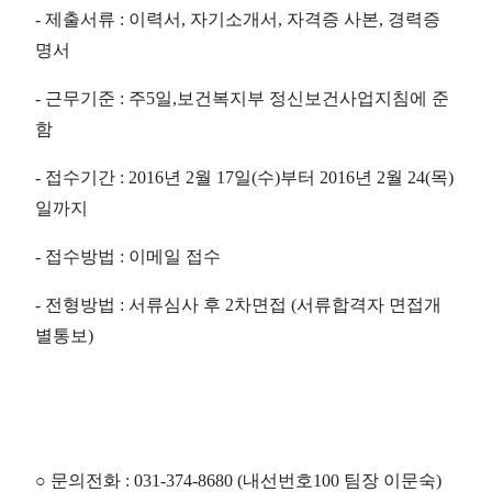
-
제출서류
:
이력서
,
자기소개서
,
자격증 사본
,
경력증
명서
-
근무기준
: 주5일,
보건복지부 정신보건사업지침에 준
함
-
접수기간
:
2016
년
2
월
17
일
(
수
)
부터
2016
년
2
월
24(
목
)
일까지
-
접수방법
:
이메일 접수
-
전형방법
:
서류심사 후
2
차면접
(
서류합격자 면접개
별통보
)
○
문의전화
: 031-374-8680 (
내선번호
100
팀장 이문숙
)