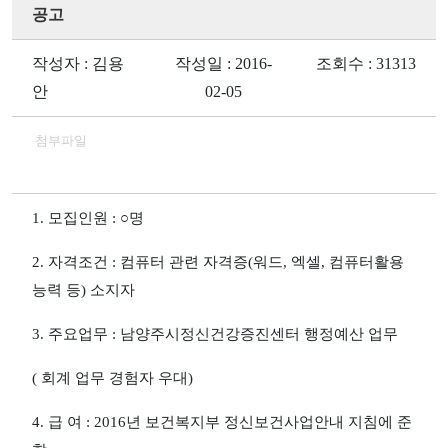
공고
작성자 : 김용
작성일 : 2016-
조회수 : 31313
안
02-05
첨부파일
1.
모집인원
:
○
명
2.
자격조건
:
컴퓨터 관련 자격증
(
워드
,
엑셀
,
컴퓨터활용
능력 등
)
소지자
3.
주요업무
:
남양주시정신건강증진센터 행정예산 업무
(
회계 업무 경험자 우대
)
4.
급 여
: 2016
년 보건복지부 정신보건사업안내 지침에 준