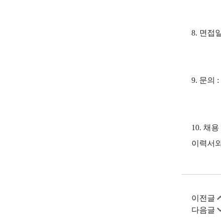
8. 면접
9. 문의 
10. 채
이력서와
이전글
다음글