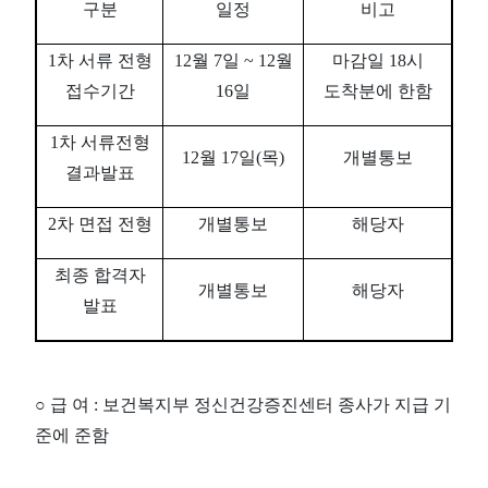
구분
일정
비고
1
차 서류 전형
12
월
7
일
~ 12
월
마감일
18
시
접수기간
16
일
도착분에 한함
1
차 서류전형
12
월
17
일
(
목
)
개별통보
결과발표
2
차 면접 전형
개별통보
해당자
최종 합격자
개별통보
해당자
발표
○
급 여
:
보건복지부 정신건강증진센터 종사가 지급 기
준에 준함