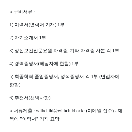
○
구비서류
:
1)
이력서
(
연락처 기재
) 1
부
2)
자기소개서
1
부
3)
정신보건전문요원 자격증
,
기타 자격증 사본 각
1
부
4)
경력증명서
(
해당자에 한함
) 1
부
5)
최종학력 졸업증명서
,
성적증명서 각
1
부
(
면접자에
한함
)
6)
추천서
(
선택사항
)
○
서류제출
: withchild@withchild.or.kr (
이메일 접수
) -
제
목에
"
이력서
"
기재 요망