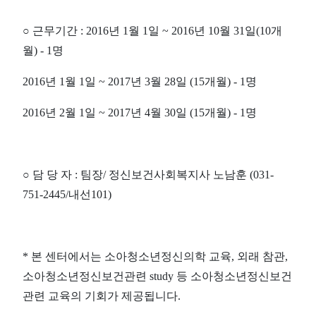
○
근무기간
: 2016
년
1
월
1
일
~ 2016
년
10
월
31
일
(10
개
월
) - 1
명
2016
년
1
월
1
일
~ 2017
년
3
월
28
일
(15
개월
) - 1
명
2016
년
2
월
1
일
~ 2017
년
4
월
30
일
(15
개월
) - 1
명
○
담 당 자
:
팀장
/
정신보건사회복지사 노남훈
(031-
751-2445/
내선
101)
*
본 센터에서는 소아청소년정신의학 교육
,
외래 참관
,
소아청소년정신보건관련
study
등 소아청소년정신보건
관련 교육의 기회가 제공됩니다
.