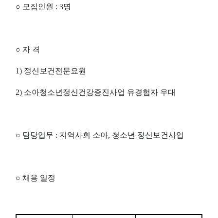
○
모집인원
: 3
명
○
자 격
1)
정신보건전문요원
2)
소아청소년정신건강증진사업 유경험자 우대
○
담당업무
:
지역사회 소아
,
청소년 정신보건사업
○
채용 일정