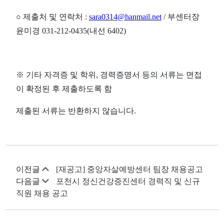
○
제출처 및 연락처
:
sara0314@hanmail.net
/
부센터장
윤미경
031-212-0435(
내선
6402)
※
기타 자격증 및 학위
,
경력증명서 등의 서류는 면접
이 확정된 후 제출하도록 함
제출된 서류는 반환하지 않습니다
.
이전글
[재공고] 중앙자살예방센터 팀장 채용공고
다음글
포천시 정신건강증진센터 경력직 및 신규
직원 채용 공고