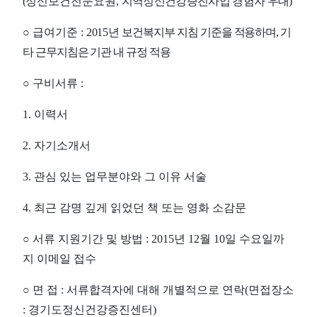
(
정신보건전문요원
,
지역정신건강증진사업 경험자 우대
)
○
급여기준
:
2015
년
보건복지부 지침 기준을 적용하며
,
기
타 근무지침은 기관 내 규정 적용
○
구비서류
:
1.
이력서
2.
자기소개서
3.
관심 있는 업무분야와 그 이유 서술
4.
최근 감명 깊게 읽었던 책 또는 영화 소감문
○
서류 지원기간 및 방법
: 2015
년
12
월
10
일 수요일까
지 이메일 접수
○
면 접
:
서류합격자에 대해 개별적으로 연락
(
면접장소
:
경기도정신건강증진센터
)