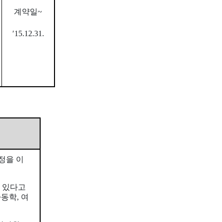
계약일~
′15.12.31.
정을 이
이 있다고
동학, 여