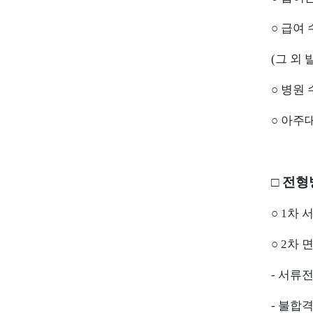
○ 급여 
(그 외 
○ 병원
○ 아주
□ 전
○
1차 
○
2차 
-
서류전
- 불합