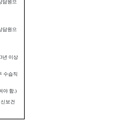
력상담원으
력상담원으
 3년 이상
우 수습직
야 함.)
정신보건