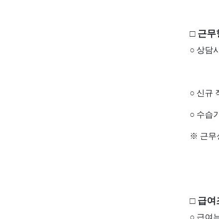
□ 근
○
상담사
○
신규 
○
수습기
※ 근무
□ 급
○
급여는