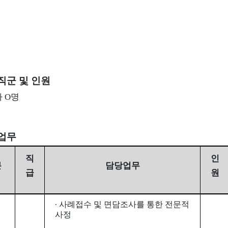
직군 및 인원
 O명
당업무
직
인
분
담당업무
급
원
사례접수 및 면담조사를 통한 전문적
∙
사정