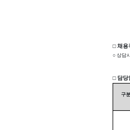
□ 채용
○
상담사
□ 담
구