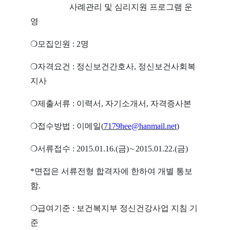
사례관리 및 심리지원 프로그램 운
영
❍모집인원 : 2명
❍자격요건 : 정신보건간호사, 정신보건사회복
지사
❍제출서류 : 이력서, 자기소개서, 자격증사본
❍접수방법 : 이메일(
7179hee@hanmail.net
)
❍서류접수 : 2015.01.16.(금)∼2015.01.22.(금)
*면접은 서류전형 합격자에 한하여 개별 통보
함.
❍급여기준 : 보건복지부 정신건강사업 지침 기
준