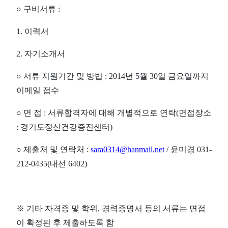
○
구비서류
:
1.
이력서
2.
자기소개서
○
서류 지원기간 및 방법
: 2014
년
5
월
30
일 금요일까지
이메일 접수
○
면 접
:
서류합격자에 대해 개별적으로 연락
(
면접장소
:
경기도정신건강증진센터
)
○
제출처 및 연락처
:
sara0314@hanmail.net
/
윤미경
031-
212-0435(
내선
6402)
※
기타 자격증 및 학위
,
경력증명서 등의 서류는 면접
이 확정된 후 제출하도록 함