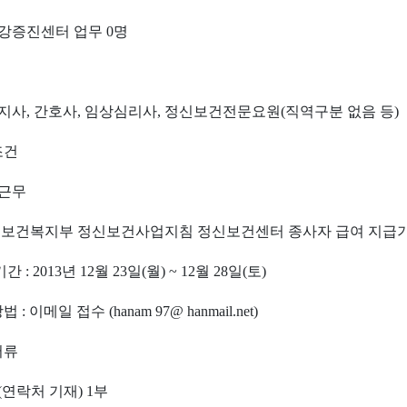
건강증진센터 업무
0
명
지사
,
간호사
,
임상심리사
,
정신보건전문요원
(
직역구분 없음 등
)
조건
 근무
 보건복지부 정신보건사업지침 정신보건센터 종사자 급여 지급
기간
: 2013
년
12
월
23
일
(
월
) ~ 12
월
28
일
(
토
)
방법
:
이메일 접수
(hanam 97@ hanmail.net)
서류
(
연락처 기재
) 1
부