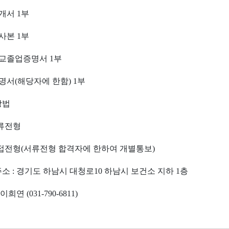
개서
1
부
사본
1
부
교졸업증명서
1
부
명서
(
해당자에 한함
) 1
부
방법
류전형
접전형
(
서류전형 합격자에 한하여 개별통보
)
주소
:
경기도 하남시 대청로
10
하남시 보건소 지하
1
층
이희연
(031-790-6811)