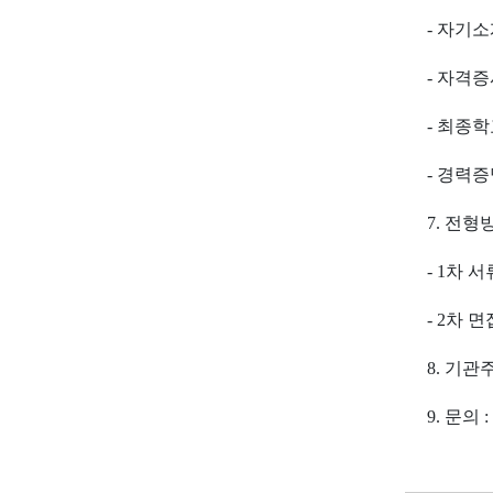
-
자기소
-
자격증
-
최종학
-
경력증
7.
전형
- 1
차 서
- 2
차 면
8.
기관
9.
문의
: