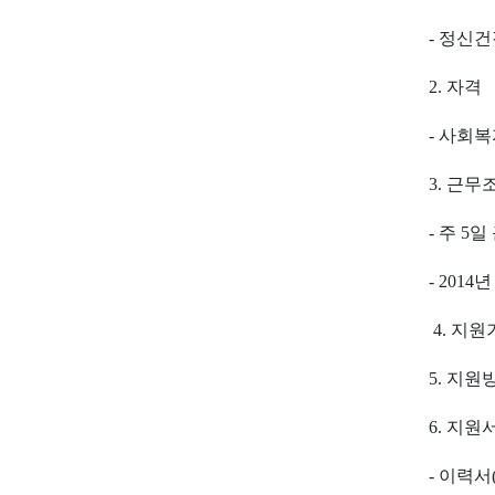
- 정신
2.
자격
-
사회복
3.
근무
-
주
5
일
- 2014
년
4.
지원
5.
지원
6.
지원
-
이력서