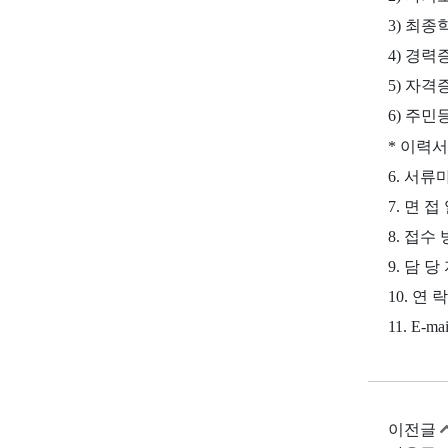
3) 최
4) 경력
5) 자격
6) 주
* 이력
6. 서류
7. 면 
8. 접수 방
9. 담 당
10. 연 락 
11. E-
이전글