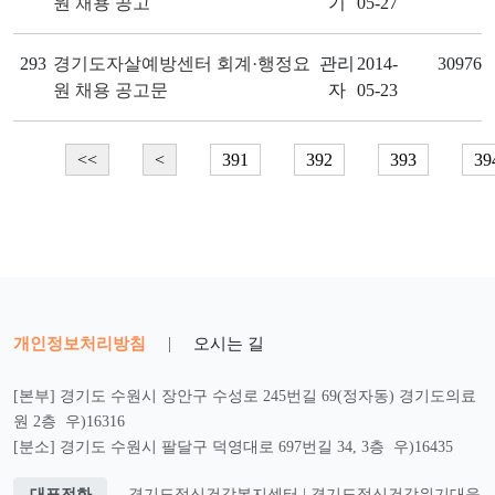
원 채용 공고
기
05-27
293
경기도자살예방센터 회계·행정요
관리
2014-
30976
원 채용 공고문
자
05-23
<<
<
391
392
393
39
개인정보처리방침
|
오시는 길
[본부] 경기도 수원시 장안구 수성로 245번길 69(정자동) 경기도의료
원 2층 우)16316
[분소] 경기도 수원시 팔달구 덕영대로 697번길 34, 3층 우)16435
대표전화
경기도정신건강복지센터 | 경기도정신건강위기대응