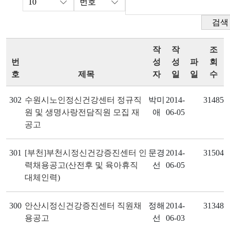
검색
작
작
조
번
성
성
파
회
호
제목
자
일
일
수
302
수원시노인정신건강센터 정규직
박미
2014-
31485
원 및 생명사랑전담직원 모집 재
애
06-05
공고
301
[부천]부천시정신건강증진센터 인
문경
2014-
31504
력채용공고(산전후 및 육아휴직
선
06-05
대체인력)
300
안산시정신건강증진센터 직원채
정해
2014-
31348
용공고
선
06-03