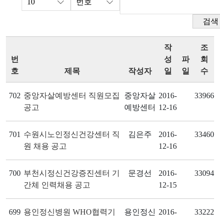
검색
작
조
번
성
파
회
호
제목
작성자
일
일
수
702
중앙자살예방센터 직원모집
중앙자살
2016-
33966
공고
예방센터
12-16
701
수원시노인정신건강센터 직
김은주
2016-
33460
원 채용 공고
12-16
700
부천시정신건강증진센터 기
문경선
2016-
33094
간체 인력채용 공고
12-15
699
용인정신병원 WHO협력기
용인정신
2016-
33222