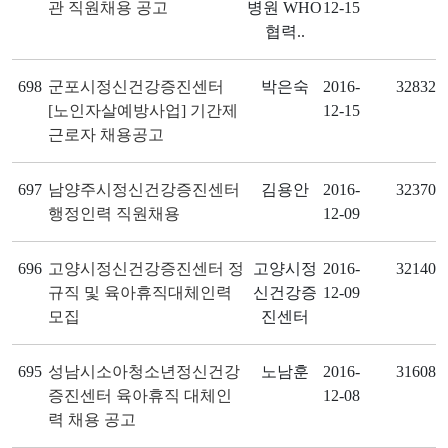
관 직원채용 공고
병원 WHO
12-15
협력..
698
군포시정신건강증진센터
박은숙
2016-
32832
[노인자살예방사업] 기간제
12-15
근로자 채용공고
697
남양주시정신건강증진센터
김용안
2016-
32370
행정인력 직원채용
12-09
696
고양시정신건강증진센터 정
고양시정
2016-
32140
규직 및 육아휴직대체인력
신건강증
12-09
모집
진센터
695
성남시소아청소년정신건강
노남훈
2016-
31608
증진센터 육아휴직 대체인
12-08
력 채용 공고