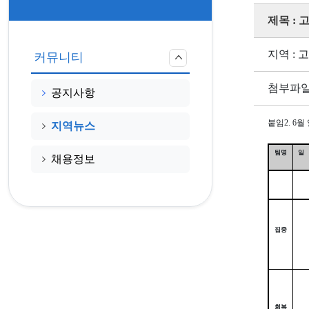
제목 :
지역 : 
커뮤니티
첨부파일
공지사항
붙임
2. 6
지역뉴스
팀명
일
채용정보
집중
회복