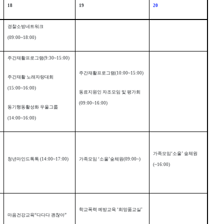
18
19
20
경찰소방네트워크
(09:00~18:00)
주간재활프로그램
(9:30~15:00)
주간재활프로그램
(10:00~15:00)
주간재활 노래자랑대회
(15:00~16:00)
동료지원인 자조모임 및 평가회
(09:00~16:00)
동기행동활성화 우울그룹
(14:00~16:00)
가족모임
‘
소울
’
숲체원
청년마인드톡톡
(14:00~17:00)
가족모임
‘
소울
’
숲체원
(09:00~)
(~16:00)
학교폭력 예방교육
‘
희망품교실
’
마음건강교육
“
다다다 괜찮아
”