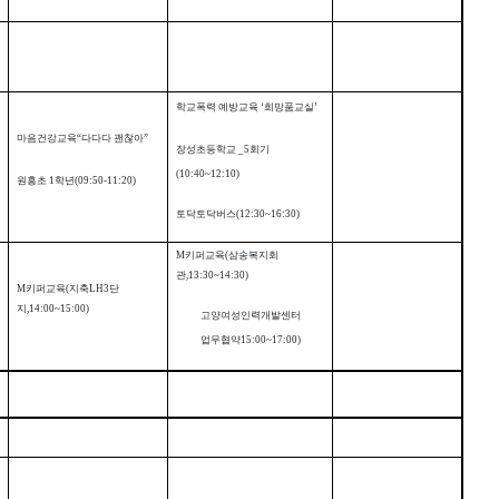
학교폭력 예방교육
‘
희망품교실
’
마음건강교육
“
다다다 괜찮아
”
장성초등학교
_5
회기
(10:40~12:10)
원흥초
1
학년
(09:50-11:20)
토닥토닥버스
(12:30~16:30)
M
키퍼교육
(
삼송복지회
관
,13:30~14:30)
M
키퍼교육
(
지축
LH3
단
지
,14:00~15:00)
고양여성인력개발센터
업무협약
15:00~17:00)