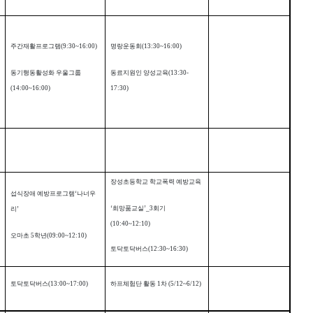
주간재활프로그램
(9:30~16:00)
명랑운동회
(13:30~16:00)
동기행동활성화 우울그룹
동료지원인 양성교육
(13:30-
(14:00~16:00)
17:30)
장성초등학교 학교폭력 예방교육
섭식장애 예방프로그램
‘
나너우
‘
희망품교실
’_3
회기
리
’
(10:40~12:10)
오마초
5
학년
(09:00~12:10)
토닥토닥버스
(12:30~16:30)
토닥토닥버스
(13:00~17:00)
하프체험단 활동
1
차
(5/12~6/12)