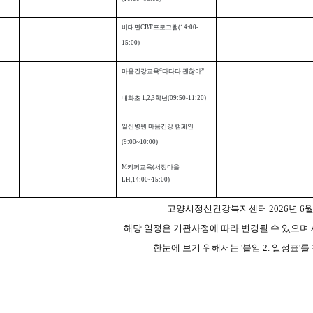
비대면
CBT
프로그램
(14:00-
15:00)
마음건강교육
“
다다다 괜찮아
”
대화초
1,2,3
학년
(09:50-11:20)
일산병원 마음건강 캠페인
(9:00~10:00)
M
키퍼교육
(
서정마을
LH,14:00~15:00)
고양시정신건강복지센터 2026년 6월
해당 일정은 기관사
정에 따라 변경될 수 있으며
한눈에 보기 위해서는 '붙임 2. 일정표'