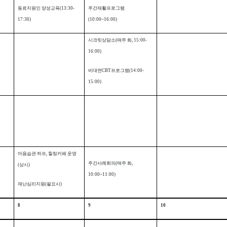
동료지원인 양성교육
(13:30-
주간재활프로그램
17:30)
(10:00~16:00)
시크릿상담소
(
매주 화
, 15:00-
16:00)
비대면
CBT
프로그램
(14:00-
15:00)
마음습관 하프
,
힐링카페 운영
주간사례회의
(
매주 화
,
(
상시
)
10:00~11:00)
재난심리지원
(
필요시
)
8
9
10