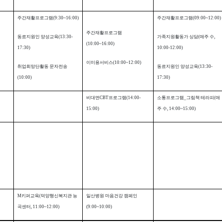
주간재활프로그램
(9:30~16:00)
주간재활프로그램
(09:00~12:00)
주간재활프로그램
동료지원인 양성교육
(13:30-
가족지원활동가 상담
(
매주 수
,
(10:00~16:00)
17:30)
10:00-12:00)
이미용서비스
(10:00~12:00)
취업희망단활동 문자전송
동료지원인 양성교육
(13:30-
(10:00)
17:30)
비대면
CBT
프로그램
(14:00-
소통프로그램
_
그림책 테라피
(
매
15:00)
주 수
, 14:00~15:00)
M
키퍼교육
(
덕양행신복지관 능
일산병원 마음건강 캠페인
곡센터
, 11:00~12:00)
(9:00~10:00)