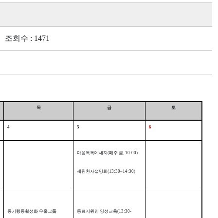
회수 : 1471
목
금
토
4
5
6
마음톡톡메세지
(
매주 금
, 10:00)
재원환자설명회
(13:30~14:30)
동기행동활성화 우울그룹
동료지원인 양성교육
(13:30-