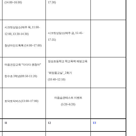
(14:00~16:00)
17:30)
시크릿상담소
(
매주 목
, 11:00-
시크릿상담소
(
매주 금
, 15:45-
12:00, 13:30-14:30)
17:35)
청년마인드톡톡
(14:00~17:00)
장성초등학교 학교폭력 예방교육
마음건강교육
“
다다다 괜찮아
”
‘
희망품교실
’_2
회기
한수초
3
학년
(09:50-11:20)
(10:40~12:10)
마음습관테스트 이벤트
토닥토닥버스
(13:00~17:00)
(5/20~6/20)
11
12
13