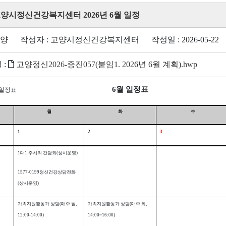
 고양시정신건강복지센터 2026년 6월 일정
고양 작성자 : 고양시정신건강복지센터 작성일 : 2026-05-22 조
 :
고양정신2026-증진057(붙임1. 2026년 6월 계획).hwp
6
월 일정표
월 일정표
월
화
수
1
2
3
1
대
1
주치의 간담회
(
상시운영
)
1577-0199
정신건강상담전화
(
상시운영
)
가족지원활동가 상담
(
매주 월
,
가족지원활동가 상담
(
매주 화
,
12:00-14:00)
14:00~16:00)