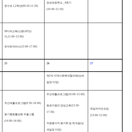
장성초등학교
_4
회기
한수초
1,2
학년
(09:50-11:20)
(10:40~12:10)
M
키퍼교육
(
신원
LH2
단
지
,11:00~12:00)
토닥토닥버스
(13:00~17:00)
25
26
27
제
2
차 지역사회복귀협의체
(
상세
일정 미정
)
주간재활프로그램
(10:00~15:00)
주간재활프로그램
(9:30~16:00)
동료지원인 양성교육
(13:30-
취업자자조모임
17:30)
동기행동활성화 우울그룹
(13:00~15:00)
(14:00~16:00)
자원봉사자 평가회 및 워크숍
(
상
세일정 미정
)