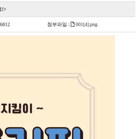
!>
6812
첨부파일 :
001[4].png