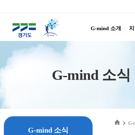
Skip to main content
G-mind 소개
지
G-mind 소식
G-
G-mind 소식